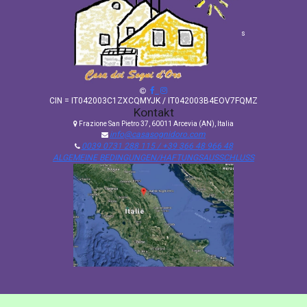
s
CIN = IT042003C1ZXCQMYJK / IT042003B4EOV7FQMZ
Kontakt
Frazione San Pietro 37, 60011 Arcevia (AN), Italia
info@casasognidoro.com
0039 0731 288 115 / +39 366 48 966 48
ALGEMEINE BEDINGUNGEN/HAFTUNGSAUSSCHLUSS