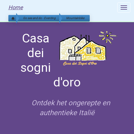
Home
Toggle 
Go see and do - Eventing
Mountainbike
Casa
dei
sogni
d'oro
Ontdek het ongerepte en
authentieke Italië