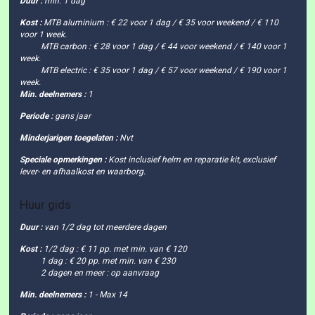
Duur :
min. 1 dag
Kost :
MTB aluminium : € 22 voor 1 dag / € 35 voor weekend / € 110
voor 1 week.
MTB carbon : € 28 voor 1 dag / € 44 voor weekend / € 140 voor 1
week.
MTB electric : € 35 voor 1 dag / € 57 voor weekend / € 190 voor 1
week.
Min. deelnemers :
1
Periode :
gans jaar
Minderjarigen toegelaten :
Nvt
Speciale opmerkingen :
Kost inclusief helm en reparatie kit, exclusief
lever- en afhaalkost en waarborg.
Huur gids
Duur :
van 1/2 dag tot meerdere dagen
Kost :
1/2 dag : € 11 pp. met min. van € 120
1 dag : € 20 pp. met min. van € 230
2 dagen en meer : op aanvraag
Min. deelnemers :
1 - Max 14