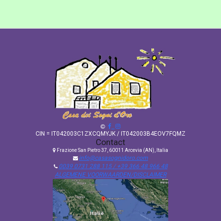
CIN = IT042003C1ZXCQMYJK / IT042003B4EOV7FQMZ
Contact
Frazione San Pietro 37, 60011 Arcevia (AN), Italia
info@casasognidoro.com
0039 0731 288 115 / +39 366 48 966 48
ALGEMENE VOORWAARDEN/DISCLAIMER