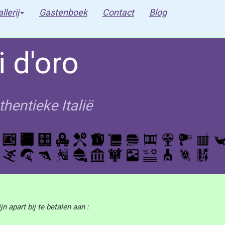
llerij
Gastenboek
Contact
Blog
 d'oro
entieke Italië
jn apart bij te betalen aan :