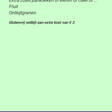
Extra zoals pankoeken of eieren of cake of ...
Fruit
Ontbijtgranen
Glutenvrij ontbijt aan extra kost van € 2