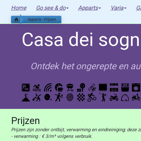
Home
Go see & do
Apparts
Varia
Ga
Apparts - Prijzen
Casa dei sogni
Ontdek het ongerepte en auth
Prijzen
Prijzen zijn zonder ontbijt, verwarming en eindreiniging; deze zi
- verwarming : € 3/m³ volgens verbruik.